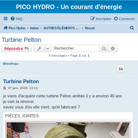
PICO HYDRO - Un courant d'énergie
FAQ
Inscription
Connexion
R
Pico Hydro
Index
AUTRES ÉLÉMENTS CONSTITUTIFS D'UNE PICO-TURBINE
Roues
e
Turbine Pelton
c
Rechercher
Recherche 
Répondre
h
4 messages • Page
1
sur
1
e
Bricol'eau
r
c
h
Turbine Pelton
e
M
07 janv. 2026, 13:13
e
r
s
je viens d'acquérir cette turbine Pelton arrêtée il y a environ 40 ans
s
je vais la rénover.
a
g
savez vous d'ou elle vient, qu'el fabricant ?
e
PIÈCES JOINTES