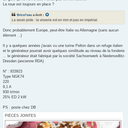
La roue est toujours en place ?
Bricol'eau
a écrit :
La seule piste : la visserie est en mm et pas en impérial.
Donc probablement Europe, peut-être Italie ou Allemagne (sans aucun
élèment ...)
Il y a quelques années j'avais vu une turine Pelton dans un refuge italien
et le générateur pourrait avoir quelques similitude au niveau de la fonderie
... le générateur était fabriqué par la société Sachsenwerk à Niedersedlitz-
Dresden (ancienne RDA)
N° : 833923
Type NGK74
220
9,1 A
930 tr/min
25% ED 2 kW
PS : poste chez DB
PIÈCES JOINTES