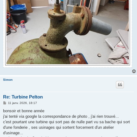
Simon
Re: Turbine Pelton
M
11 janv. 2026, 18:17
e
s
bonsoir et bonne année
s
j'ai tenté via google la correspondance de photo , j'ai rien trouvé...
a
g
c'est pourtant une turbine qui sort pas de nulle part vu sa bache qui sort
e
d'une fonderie , ses usinages qui sortent forcement d'un atelier
d'usinage...