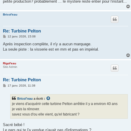
petite production? probablement ... le mystere reste entier pour l'instant...
Bricol'eau
Re: Turbine Pelton
M
12 janv. 2026, 15:08
e
s
Après inspection complète, il n'y a aucun marquage.
s
La seule piste : la visserie est en mm et pas en impérial.
a
g
e
Rigol'eau
Site Admin
Re: Turbine Pelton
M
17 janv. 2026, 11:38
e
s
s
Bricol'eau
a écrit :
a
g
je viens d'acquérir cette turbine Pelton arrêtée il y a environ 40 ans
e
je vais la rénover.
savez vous d'ou elle vient, qu'el fabricant ?
Sacré bébé !
Le gars qui te l'a vendue n'avait pas d'informations ?