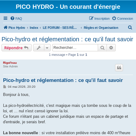
PICO HYDRO - Un courant d'énergie
FAQ
Inscription
Connexion
R
Pico Hydro
Index
LE FORUM - SES RÈGLES ET SES MEMBRES
Règles et Organisation
e
Pico-hydro et réglementation : ce qu'il faut savoir
c
Rechercher
Recherche 
Répondre
h
1 message • Page
1
sur
1
e
Rigol'eau
r
Site Admin
c
h
Pico-hydro et réglementation : ce qu'il faut savoir
e
M
04 mai 2026, 20:20
e
r
s
Bonjour à tous,
s
a
g
La pico-hydroélectricité, c'est magique mais ça tombe sous le coup de la
e
loi, et ... nul n'est censé ignorer la loi.
Ce forum n'étant pas un cabinet juridique mais un espace de partage et
d'entraide, je serais bref.
La bonne nouvelle
: si votre installation prélève moins de 400 m³/heure