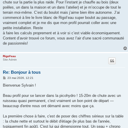
chute sur la partie la plus raide. Pour l’instant je chauffe au bois (deux
poêles, un dans la maison et un dans l’atelier) et je m’occupe de tout le
terrain moi-même. C’est du boulot mais j’aime bien être autonome. J’ai
commencé à lire le livre blanc de Rigol’eau super boulot au passage,
vraiment complet et je me dis que mon profil pourrait coller avec une
petite installation. Reste
à faire les calculs proprement et à voir si c’est viable économiquement.
Content d’avoir trouvé ce forum, vous avez l’air d’une sacré communauté
de passionnés!
Rigol'eau
Site Admin
Re: Bonjour à tous
M
23 mai 2026, 12:21
e
s
Bienvenue Sylvain !
s
a
g
Beau profil pour se lancer dans la picohydro ! 15-20m de chute avec un
e
ruisseau quasi permanent, c'est vraiment un bon point de départ —
beaucoup d'entre nous ont démarré avec moins que ça.
La première chose à faire, c'est de poser des chiffres sérieux sur la table
: la chute nette et surtout le débit d'étiage (le plus bas de l'année,
typiquement fin août). C'est lui qui dimensionne tout. Un seau + chrono