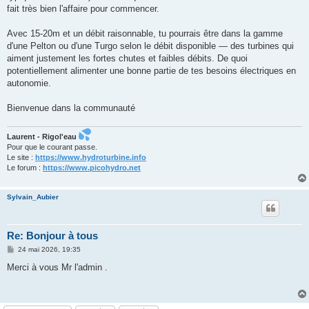
fait très bien l'affaire pour commencer.
Avec 15-20m et un débit raisonnable, tu pourrais être dans la gamme
d'une Pelton ou d'une Turgo selon le débit disponible — des turbines qui
aiment justement les fortes chutes et faibles débits. De quoi
potentiellement alimenter une bonne partie de tes besoins électriques en
autonomie.
Bienvenue dans la communauté
Laurent - Rigol'eau
Pour que le courant passe.
Le site :
https://www.hydroturbine.info
Le forum :
https://www.picohydro.net
Sylvain_Aubier
Re: Bonjour à tous
M
24 mai 2026, 19:35
e
s
Merci à vous Mr l'admin .
s
a
g
e