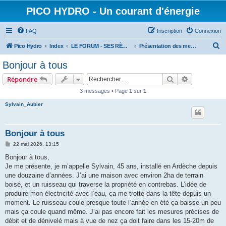
PICO HYDRO - Un courant d'énergie
FAQ
Inscription
Connexion
R
Pico Hydro
Index
LE FORUM - SES RÈGLES ET SES MEMBRES
Présentation des membres
e
Bonjour à tous
c
Rechercher
Recherche 
Répondre
h
3 messages • Page
1
sur
1
e
Sylvain_Aubier
r
c
h
Bonjour à tous
e
M
22 mai 2026, 13:15
e
r
s
Bonjour à tous,
s
Je me présente, je m’appelle Sylvain, 45 ans, installé en Ardèche depuis
a
g
une douzaine d’années. J’ai une maison avec environ 2ha de terrain
e
boisé, et un ruisseau qui traverse la propriété en contrebas. L’idée de
produire mon électricité avec l’eau, ça me trotte dans la tête depuis un
moment. Le ruisseau coule presque toute l’année en été ça baisse un peu
mais ça coule quand même. J’ai pas encore fait les mesures précises de
débit et de dénivelé mais à vue de nez ça doit faire dans les 15-20m de