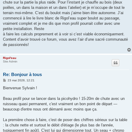
chute sur la partie la plus raide. Pour l’instant je chauffe au bois (deux
poêles, un dans la maison et un dans l’atelier) et je m’occupe de tout le
terrain moi-même. C’est du boulot mais j’aime bien être autonome. J’ai
commencé à lire le livre blanc de Rigol’eau super boulot au passage,
vraiment complet et je me dis que mon profil pourrait coller avec une
petite installation. Reste
à faire les calculs proprement et à voir si c’est viable économiquement.
Content d’avoir trouvé ce forum, vous avez l’air d’une sacré communauté
de passionnés!
Rigol'eau
Site Admin
Re: Bonjour à tous
M
23 mai 2026, 12:21
e
s
Bienvenue Sylvain !
s
a
g
Beau profil pour se lancer dans la picohydro ! 15-20m de chute avec un
e
ruisseau quasi permanent, c'est vraiment un bon point de départ —
beaucoup d'entre nous ont démarré avec moins que ça.
La première chose à faire, c'est de poser des chiffres sérieux sur la table
: la chute nette et surtout le débit d'étiage (le plus bas de l'année,
typiquement fin août). C'est lui qui dimensionne tout. Un seau + chrono