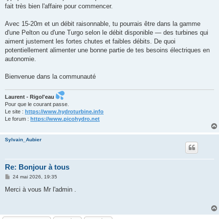
fait très bien l'affaire pour commencer.
Avec 15-20m et un débit raisonnable, tu pourrais être dans la gamme
d'une Pelton ou d'une Turgo selon le débit disponible — des turbines qui
aiment justement les fortes chutes et faibles débits. De quoi
potentiellement alimenter une bonne partie de tes besoins électriques en
autonomie.
Bienvenue dans la communauté
Laurent - Rigol'eau
Pour que le courant passe.
Le site :
https://www.hydroturbine.info
Le forum :
https://www.picohydro.net
Sylvain_Aubier
Re: Bonjour à tous
M
24 mai 2026, 19:35
e
s
Merci à vous Mr l'admin .
s
a
g
e