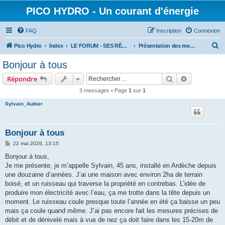
PICO HYDRO - Un courant d'énergie
FAQ
Inscription
Connexion
R
Pico Hydro
Index
LE FORUM - SES RÈGLES ET SES MEMBRES
Présentation des membres
e
Bonjour à tous
c
Rechercher
Recherche 
Répondre
h
3 messages • Page
1
sur
1
e
Sylvain_Aubier
r
c
h
Bonjour à tous
e
M
22 mai 2026, 13:15
e
r
s
Bonjour à tous,
s
Je me présente, je m’appelle Sylvain, 45 ans, installé en Ardèche depuis
a
g
une douzaine d’années. J’ai une maison avec environ 2ha de terrain
e
boisé, et un ruisseau qui traverse la propriété en contrebas. L’idée de
produire mon électricité avec l’eau, ça me trotte dans la tête depuis un
moment. Le ruisseau coule presque toute l’année en été ça baisse un peu
mais ça coule quand même. J’ai pas encore fait les mesures précises de
débit et de dénivelé mais à vue de nez ça doit faire dans les 15-20m de