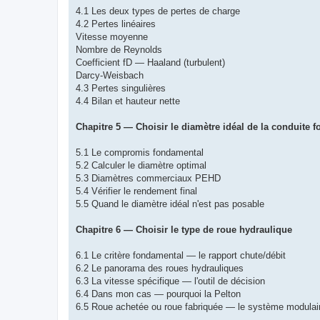
4.1 Les deux types de pertes de charge
4.2 Pertes linéaires
Vitesse moyenne
Nombre de Reynolds
Coefficient fD — Haaland (turbulent)
Darcy-Weisbach
4.3 Pertes singulières
4.4 Bilan et hauteur nette
Chapitre 5 — Choisir le diamètre idéal de la conduite f
5.1 Le compromis fondamental
5.2 Calculer le diamètre optimal
5.3 Diamètres commerciaux PEHD
5.4 Vérifier le rendement final
5.5 Quand le diamètre idéal n'est pas posable
Chapitre 6 — Choisir le type de roue hydraulique
6.1 Le critère fondamental — le rapport chute/débit
6.2 Le panorama des roues hydrauliques
6.3 La vitesse spécifique — l'outil de décision
6.4 Dans mon cas — pourquoi la Pelton
6.5 Roue achetée ou roue fabriquée — le système modulai