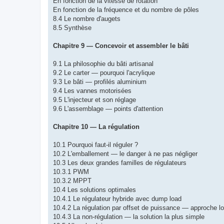
En fonction de la vitesse de rotation
En fonction de la fréquence et du nombre de pôles
8.4 Le nombre d'augets
8.5 Synthèse
Chapitre 9 — Concevoir et assembler le bâti
9.1 La philosophie du bâti artisanal
9.2 Le carter — pourquoi l'acrylique
9.3 Le bâti — profilés aluminium
9.4 Les vannes motorisées
9.5 L'injecteur et son réglage
9.6 L'assemblage — points d'attention
Chapitre 10 — La régulation
10.1 Pourquoi faut-il réguler ?
10.2 L'emballement — le danger à ne pas négliger
10.3 Les deux grandes familles de régulateurs
10.3.1 PWM
10.3.2 MPPT
10.4 Les solutions optimales
10.4.1 Le régulateur hybride avec dump load
10.4.2 La régulation par offset de puissance — approche log
10.4.3 La non-régulation — la solution la plus simple