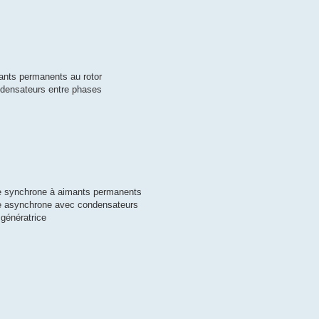
ants permanents au rotor
ndensateurs entre phases
ce synchrone à aimants permanents
ce asynchrone avec condensateurs
génératrice