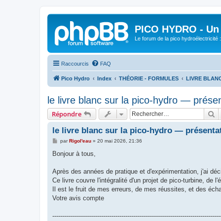
PICO HYDRO - Un 
Le forum de la pico hydroélectricité
Raccourcis
FAQ
Pico Hydro
Index
THÉORIE - FORMULES
LIVRE BLANC -
le livre blanc sur la pico-hydro — prés
R
Répondre
le livre blanc sur la pico-hydro — présent
M
par
Rigol'eau
»
20 mai 2026, 21:36
e
s
Bonjour à tous,
s
a
g
Après des années de pratique et d'expérimentation, j'ai déc
e
Ce livre couvre l'intégralité d'un projet de pico-turbine, de 
Il est le fruit de mes erreurs, de mes réussites, et des é
Votre avis compte
-------------------------------------------------------------------------------------