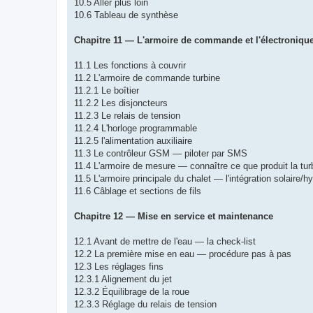
10.5 Aller plus loin
10.6 Tableau de synthèse
Chapitre 11 — L'armoire de commande et l'électroniqu
11.1 Les fonctions à couvrir
11.2 L'armoire de commande turbine
11.2.1 Le boîtier
11.2.2 Les disjoncteurs
11.2.3 Le relais de tension
11.2.4 L'horloge programmable
11.2.5 l'alimentation auxiliaire
11.3 Le contrôleur GSM — piloter par SMS
11.4 L'armoire de mesure — connaître ce que produit la tur
11.5 L'armoire principale du chalet — l'intégration solaire/h
11.6 Câblage et sections de fils
Chapitre 12 — Mise en service et maintenance
12.1 Avant de mettre de l'eau — la check-list
12.2 La première mise en eau — procédure pas à pas
12.3 Les réglages fins
12.3.1 Alignement du jet
12.3.2 Équilibrage de la roue
12.3.3 Réglage du relais de tension