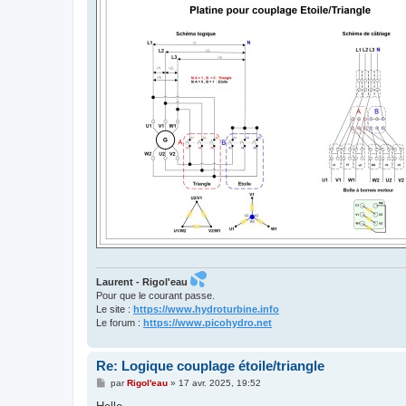
Laurent - Rigol'eau
Pour que le courant passe.
Le site :
https://www.hydroturbine.info
Le forum :
https://www.picohydro.net
Re: Logique couplage étoile/triangle
M
par
Rigol'eau
»
17 avr. 2025, 19:52
e
s