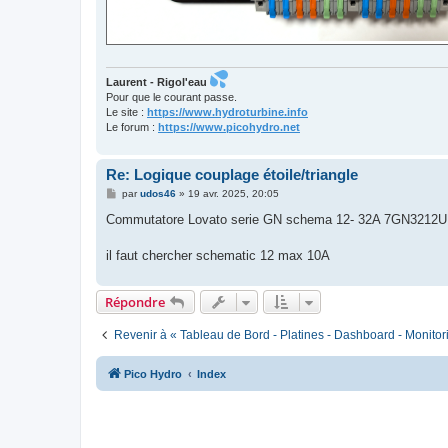
Laurent - Rigol'eau
Pour que le courant passe.
Le site :
https://www.hydroturbine.info
Le forum :
https://www.picohydro.net
Re: Logique couplage étoile/triangle
M
par
udos46
»
19 avr. 2025, 20:05
e
s
Commutatore Lovato serie GN schema 12- 32A 7GN3212U
s
a
g
il faut chercher schematic 12 max 10A
e
Répondre
Revenir à « Tableau de Bord - Platines - Dashboard - Monitor
Pico Hydro
Index