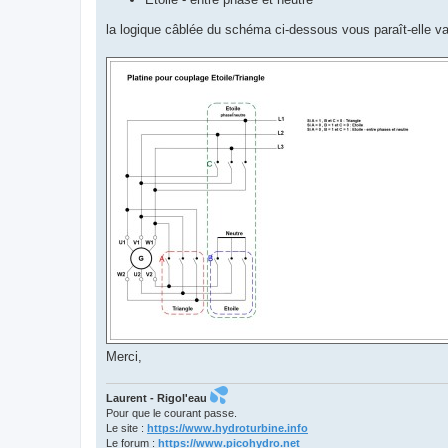
la logique câblée du schéma ci-dessous vous paraît-elle va
Merci,
Laurent - Rigol'eau
Pour que le courant passe.
Le site :
https://www.hydroturbine.info
Le forum :
https://www.picohydro.net