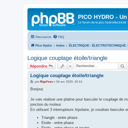
PICO HYDRO - Un 
Le forum de la pico hydroélectricité
Raccourcis
FAQ
Pico Hydro
Index
ÉLECTRIQUE - ÉLECTROTECHNIQUE 
Logique couplage étoile/triangle
R
Répondre
Logique couplage étoile/triangle
M
par
Rigol'eau
»
04 avr. 2025, 20:12
e
s
Bonjour,
s
a
g
Je vais réaliser une platine pour basculer le couplage de 
e
jonction du moteur.
En utilisant 3 interrupteurs tripolaire, je voudrais basculer
Triangle - entre phase
Etoile - entre phase
Etoile - entre phase et neutre