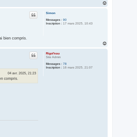
H
a
u
Simon
t
Messages :
90
Inscription :
17 mars 2025, 10:43
ai bien compris.
H
a
u
Rigol'eau
t
Site Admin
Messages :
78
Inscription :
16 mars 2025, 21:07
04 avr. 2025, 21:23
ien compris.