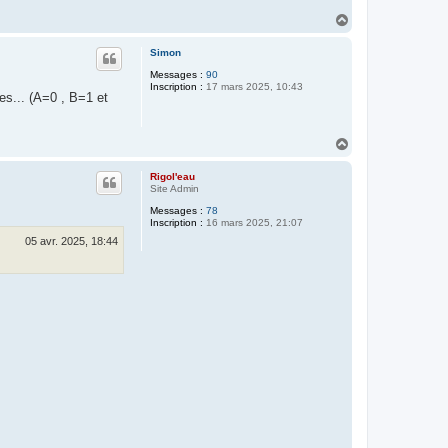
H
a
u
Simon
t
Messages :
90
Inscription :
17 mars 2025, 10:43
es... (A=0 , B=1 et
H
a
u
Rigol'eau
t
Site Admin
Messages :
78
Inscription :
16 mars 2025, 21:07
05 avr. 2025, 18:44