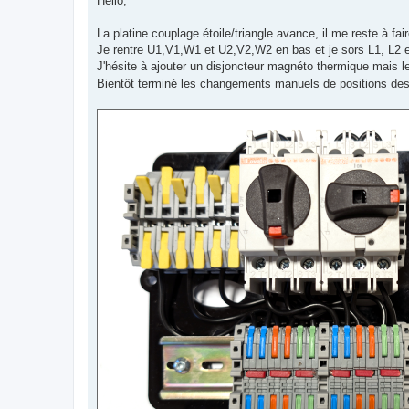
Hello,
s
a
g
La platine couplage étoile/triangle avance, il me reste à fai
e
Je rentre U1,V1,W1 et U2,V2,W2 en bas et je sors L1, L2 e
J'hésite à ajouter un disjoncteur magnéto thermique mais le
Bientôt terminé les changements manuels de positions de