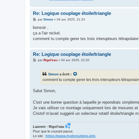
Re: Logique couplage étoile/triangle
M
par
Simon
»
04 avr. 2025, 21:23
e
s
bonsoir ,
s
ça a l'air nickel.
a
g
comment tu compte gerer tes trois interupteurs tétrapolaire?
e
Re: Logique couplage étoile/triangle
M
par
Rigol'eau
»
04 avr. 2025, 22:20
e
s
s
Simon
a écrit :
a
g
comment tu compte gerer tes trois interupteurs tétrapolaire
e
Salut Simon,
C'est une bonne question à laquelle je repondrais simpleme
Je vais utiliser ce montage uniquement lors de mesures et 
Cristof m'avait suggéré un selecteur rotatif étoile/triangle
Laurent - Rigol'eau
Pour que le courant passe.
Le site :
https://www.hydroturbine.info