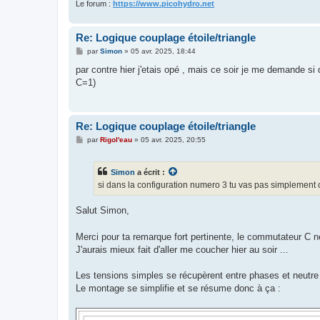
Le forum :
https://www.picohydro.net
Re: Logique couplage étoile/triangle
M
par
Simon
»
05 avr. 2025, 18:44
e
s
par contre hier j'etais opé , mais ce soir je me demande si
s
C=1)
a
g
e
Re: Logique couplage étoile/triangle
M
par
Rigol'eau
»
05 avr. 2025, 20:55
e
s
s
Simon
a écrit :
a
g
si dans la configuration numero 3 tu vas pas simplement co
e
Salut Simon,
Merci pour ta remarque fort pertinente, le commutateur C ne
J'aurais mieux fait d'aller me coucher hier au soir ...
Les tensions simples se récupèrent entre phases et neutre e
Le montage se simplifie et se résume donc à ça :