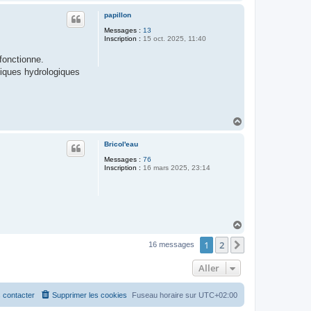
a
u
papillon
t
Messages :
13
Inscription :
15 oct. 2025, 11:40
fonctionne.
tiques hydrologiques
H
a
u
Bricol'eau
t
Messages :
76
Inscription :
16 mars 2025, 23:14
H
a
1
2
u
Suivant
16 messages
t
Aller
 contacter
Supprimer les cookies
Fuseau horaire sur
UTC+02:00