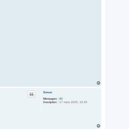
H
a
u
Simon
t
Messages :
90
Inscription :
17 mars 2025, 10:43
H