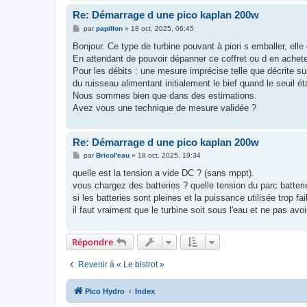
Re: Démarrage d une pico kaplan 200w
M
par
papillon
»
18 oct. 2025, 06:45
e
s
Bonjour. Ce type de turbine pouvant à piori s emballer, ell
s
En attendant de pouvoir dépanner ce coffret ou d en achete
a
g
Pour les débits : une mesure imprécise telle que décrite s
e
du ruisseau alimentant initialement le bief quand le seuil éta
Nous sommes bien que dans des estimations.
Avez vous une technique de mesure validée ?
Re: Démarrage d une pico kaplan 200w
M
par
Bricol'eau
»
18 oct. 2025, 19:34
e
s
quelle est la tension a vide DC ? (sans mppt).
s
vous chargez des batteries ? quelle tension du parc batteri
a
g
si les batteries sont pleines et la puissance utilisée trop fai
e
il faut vraiment que le turbine soit sous l'eau et ne pas avo
Répondre
Revenir à « Le bistrot »
Pico Hydro
Index