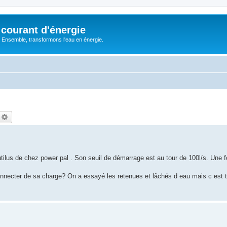
courant d'énergie
 : Ensemble, transformons l'eau en énergie.
echercher
Recherche avancée
lus de chez power pal . Son seuil de démarrage est au tour de 100l/s. Une fo
nnecter de sa charge? On a essayé les retenues et lâchés d eau mais c est tr