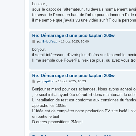
s
bonjour ,
s
sous le capot de l'alternateur , tu devrais normalement avoir 
a
g
te servir de l'ecrou en haut de l'arbre pour la lancer a l'aide
e
il me semble que j'avais vu une vidéo sur YT ou la personn
Re: Démarrage d une pico kaplan 200w
M
par
Bricol'eau
»
16 oct. 2025, 10:00
e
s
bonjour,
s
il serait intéressant d'avoir plus d'infos sur l'ensemble, av
a
g
Il me semble que PowerPal n'existe plus, ou avez vous trou
e
Re: Démarrage d une pico kaplan 200w
M
par
papillon
»
16 oct. 2025, 10:23
e
s
Bonjour et merci pour ces échanges. Nous avons acheté cette
s
, le seuil initial ayant été détruit.Et donc maintenant le d
a
g
L installation de test est conforme aux consignes du fabri
e
approche les 100l/s
L' idée est de compléter notre production PV site isolé l h
en partie le bief
D autres propositions ?Merci