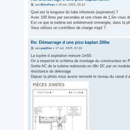
M
par
Bricol'eau
»
16 oct. 2025, 20:12
e
s
Quel est la longueur du tube inferieure (aspirateur) ?
s
Avec 100 litres par secondes et une chute de 1,5m vous d
a
g
Est ce que la turbine est entièrement immergée, dans la phot
e
Vous utilisez un contrôleur de charge mppt ?
Re: Démarrage d une pico kaplan 200w
M
par
papillon
»
17 oct. 2025, 07:24
e
s
La tuyère d aspiration mesure 1m50.
s
On a respecté le schéma de montage du constructeur en P
a
g
Sortie AC de la turbine redressée en 48v DC par un module i
e
résistance de delestage
Depuis la photo nous avons remonté le niveau du canal d 
PIÈCES JOINTES