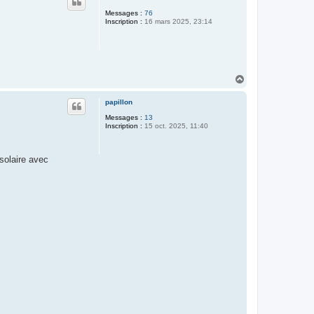
t
Messages :
76
Inscription :
16 mars 2025, 23:14
H
a
u
papillon
t
Messages :
13
Inscription :
15 oct. 2025, 11:40
solaire avec