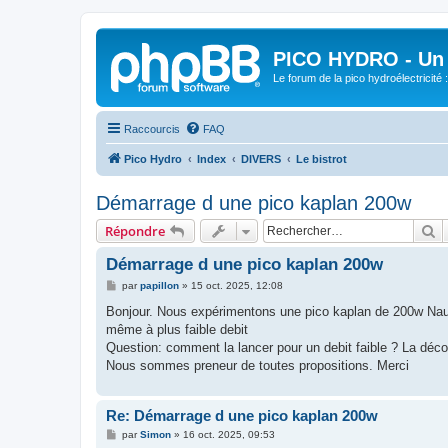
PICO HYDRO - Un 
Le forum de la pico hydroélectricité
Raccourcis
FAQ
Pico Hydro
Index
DIVERS
Le bistrot
Démarrage d une pico kaplan 200w
R
Répondre
Démarrage d une pico kaplan 200w
M
par
papillon
»
15 oct. 2025, 12:08
e
s
Bonjour. Nous expérimentons une pico kaplan de 200w Nauti
s
même à plus faible debit
a
g
Question: comment la lancer pour un debit faible ? La déco
e
Nous sommes preneur de toutes propositions. Merci
Re: Démarrage d une pico kaplan 200w
M
par
Simon
»
16 oct. 2025, 09:53
e