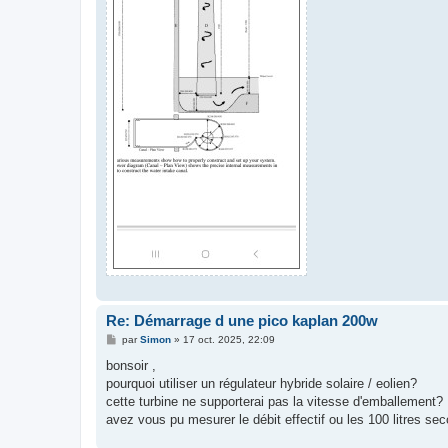
Re: Démarrage d une pico kaplan 200w
M
par
Simon
»
17 oct. 2025, 22:09
e
s
bonsoir ,
s
pourquoi utiliser un régulateur hybride solaire / eolien?
a
g
cette turbine ne supporterai pas la vitesse d'emballement?
e
avez vous pu mesurer le débit effectif ou les 100 litres se