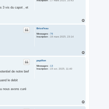
Inscription :
17 mars 2025, 10:43
es 3 vis du capot , et
H
a
u
Bricol'eau
t
Messages :
76
Inscription :
16 mars 2025, 23:14
H
a
u
papillon
t
Messages :
13
Inscription :
15 oct. 2025, 11:40
tentiel de notre bief
uand le debit
eau nous avons curé
H
a
u