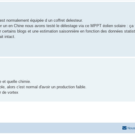
e est normalement équipée d un coffret delesteur.
r un en Chine nous avons testé le délestage via ce MPPT éolien solaire : ça 
ur certains blogs et une estimation saisonnière en fonction des données statis
it intact.
e et quelle chimie.
ble, alors c'est normal d'avoir un production faible.
ir de vortex
Nous