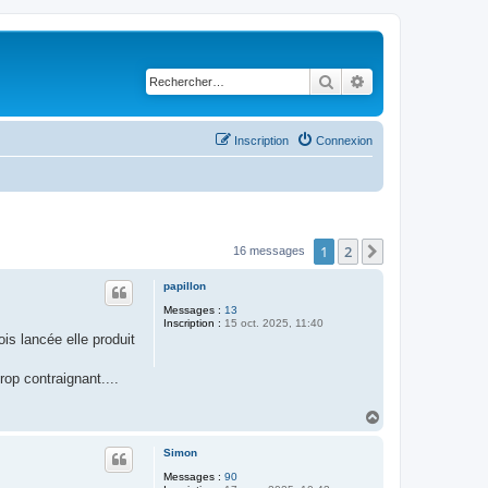
Rechercher
Recherche avancé
Inscription
Connexion
1
2
Suivant
16 messages
papillon
Messages :
13
Inscription :
15 oct. 2025, 11:40
is lancée elle produit
op contraignant....
H
a
u
Simon
t
Messages :
90