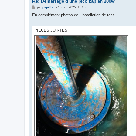
Re: Démarrage d une pico kaplan 200w
M
par
papillon
»
16 oct. 2025, 11:20
e
s
En complément photos de l installation de test
s
a
g
e
PIÈCES JOINTES