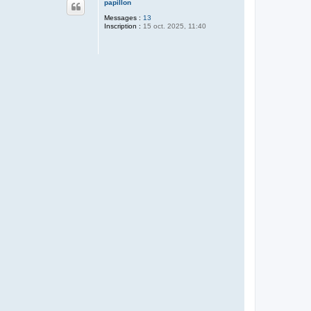
papillon
t
Messages :
13
Inscription :
15 oct. 2025, 11:40