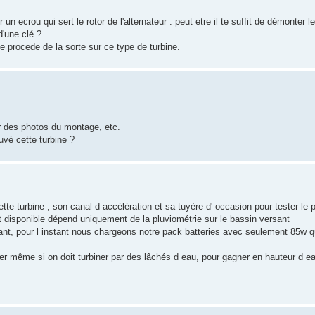
un ecrou qui sert le rotor de l'alternateur . peut etre il te suffit de démonter l
 d'une clé ?
e procede de la sorte sur ce type de turbine.
oir des photos du montage, etc.
vé cette turbine ?
 turbine , son canal d accélération et sa tuyère d' occasion pour tester le po
ebit disponible dépend uniquement de la pluviométrie sur le bassin versant
cant, pour l instant nous chargeons notre pack batteries avec seulement 85w q
iver même si on doit turbiner par des lâchés d eau, pour gagner en hauteur d 