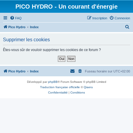
PICO HYDRO - Un courant d'énergie
FAQ
Inscription
Connexion
R
Pico Hydro
Index
e
Supprimer les cookies
c
h
Êtes-vous sûr de vouloir supprimer les cookies de ce forum ?
e
r
c
Pico Hydro
Index
Fuseau horaire sur
UTC+02:00
h
Développé par
phpBB
® Forum Software © phpBB Limited
e
Traduction française officielle
©
Qiaeru
r
Confidentialité
|
Conditions