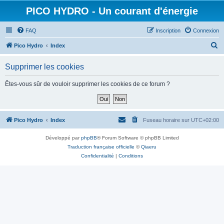
PICO HYDRO - Un courant d'énergie
FAQ
Inscription
Connexion
R
Pico Hydro
Index
e
Supprimer les cookies
c
h
Êtes-vous sûr de vouloir supprimer les cookies de ce forum ?
e
r
c
Pico Hydro
Index
Fuseau horaire sur
UTC+02:00
h
Développé par
phpBB
® Forum Software © phpBB Limited
e
Traduction française officielle
©
Qiaeru
r
Confidentialité
|
Conditions