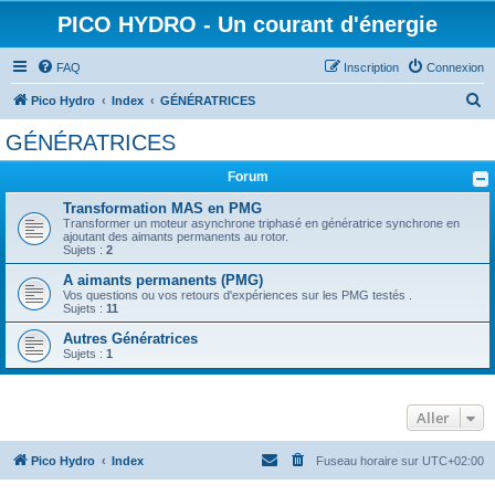
PICO HYDRO - Un courant d'énergie
FAQ
Inscription
Connexion
R
Pico Hydro
Index
GÉNÉRATRICES
e
GÉNÉRATRICES
c
Forum
h
e
Transformation MAS en PMG
Transformer un moteur asynchrone triphasé en génératrice synchrone en
r
ajoutant des aimants permanents au rotor.
Sujets :
2
c
A aimants permanents (PMG)
h
Vos questions ou vos retours d'expériences sur les PMG testés .
Sujets :
11
e
Autres Génératrices
r
Sujets :
1
Aller
Pico Hydro
Index
Fuseau horaire sur
UTC+02:00