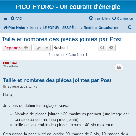
PICO HYDRO - Un courant d'énergie
FAQ
Inscription
Connexion
R
Pico Hydro
Index
LE FORUM - SES RÈGLES ET SES MEMBRES
Règles et Organisation
e
Taille et nombres des pièces jointes par Post
c
Rechercher
Recherche 
Répondre
h
1 message • Page
1
sur
1
e
Rigol'eau
r
Site Admin
c
h
Taille et nombres des pièces jointes par Post
e
M
19 mars 2025, 17:48
e
r
s
Hello,
s
a
g
Je viens de définir les règlages suivant :
e
Nombre de pièces jointes : 20 maximum par post (une image est
considérée comme une pièce jointe)
taille de l'ensemble des pièces jointes : 40 Mo maximum
Cela donne la possibilité de joindre 20 images de 2 Mo, 10 images de 4