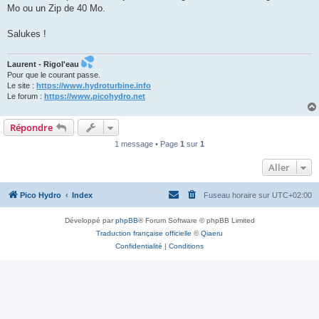
Mo ou un Zip de 40 Mo.
Salukes !
Laurent - Rigol'eau
Pour que le courant passe.
Le site :
https://www.hydroturbine.info
Le forum :
https://www.picohydro.net
Répondre
1 message • Page
1
sur
1
Aller
Pico Hydro
Index
Fuseau horaire sur
UTC+02:00
Développé par
phpBB
® Forum Software © phpBB Limited
Traduction française officielle
©
Qiaeru
Confidentialité
|
Conditions